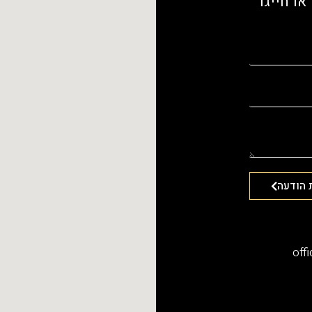
או חייגו
 הודעה
off