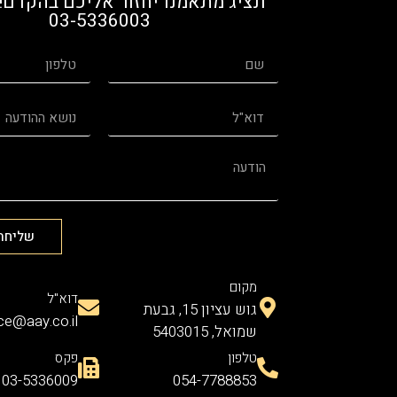
ונציג מתאמנו יחזור אליכם בהקדם! 
03-5336003
שליחת
מקום
דוא"ל
גוש עציון 15, גבעת
ice@aay.co.il
שמואל, 5403015
טלפון
פקס
03-5336009
054-7788853