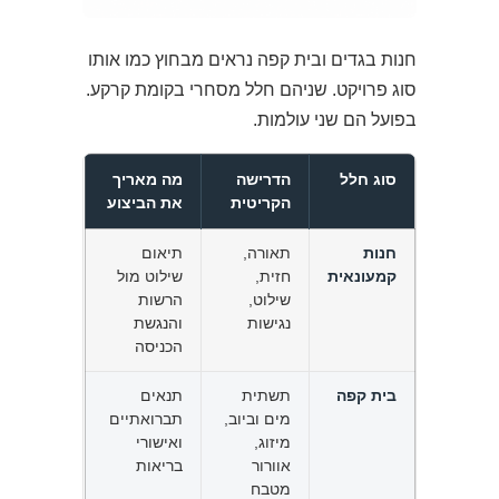
חנות בגדים ובית קפה נראים מבחוץ כמו אותו
סוג פרויקט. שניהם חלל מסחרי בקומת קרקע.
בפועל הם שני עולמות.
סוג חלל
הדרישה
מה מאריך
הקריטית
את הביצוע
חנות
תאורה,
תיאום
קמעונאית
חזית,
שילוט מול
שילוט,
הרשות
נגישות
והנגשת
הכניסה
בית קפה
תשתית
תנאים
מים וביוב,
תברואתיים
מיזוג,
ואישורי
אוורור
בריאות
מטבח