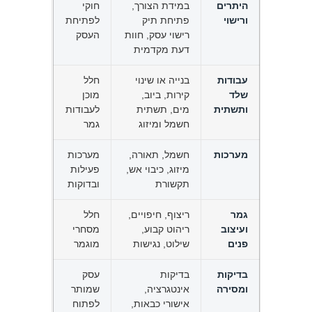
היתרים
במידת הצורך,
חוקי
ורישוי
פתיחת תיק
לפתיחת
רישוי עסק, חוות
העסק
דעת מקדמית
עבודות
בנייה או שינוי
חלל
שלד
קירות, ביוב,
מוכן
ותשתית
מים, תשתית
לעבודות
חשמל ומיזוג
גמר
מערכות
חשמל, תאורה,
מערכות
מיזוג, כיבוי אש,
פעילות
תקשורת
ובדוקות
גמר
ריצוף, חיפויים,
חלל
ועיצוב
ריהוט קבוע,
מסחרי
פנים
שילוט, נגישות
מוגמר
בדיקות
בדיקות
עסק
ומסירה
אינטגרציה,
שמותר
אישורי כבאות,
לפתוח