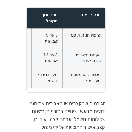
סוג פרויקט
טווח זמן
מה מאריך אותו
מקובל
שיפוץ חנות אופנה
3 עד 5
שינויי תכנון בש
שבועות
תצוגה
הקמת משרדים
8 עד 12
מערכות תקשורת 
כ-500 מ"ר
שבועות
לוחות חשמל
מסעדה או מטבח
תלוי בנידוף
אספקת מנדפים,
תעשייתי
ורישוי
דרישות כבאות
הגורמים שמקצרים או מאריכים את הזמן
ידועים מראש. שינויים בתוכניות, זמינות
של לוחות חשמל ואביזרי קצה ייעודיים,
וקצב אישור התוכניות על ידי מנהלי